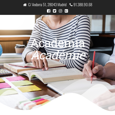
C/ Andorra 51, 28043 Madrid
91.388.90.68
Academia
Académie