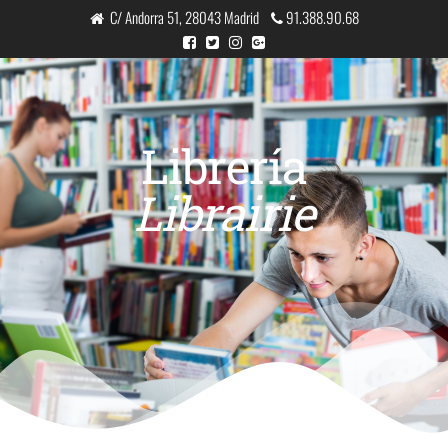
C/ Andorra 51, 28043 Madrid
91.388.90.68
Librería
Librairie