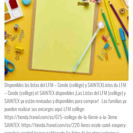
Disponibles las listas del LFM – Conde (collège) y SAINTEXListes du LFM
– Conde (collège) et SAINTEX disponibles ¡Las Listas del LFM (collège) y
SAINTEX ya están revisadas y disponibles para comprar! Las familias ya
pueden realizar sus encargos aquí: LFM collège:
https://tienda.franol.com/es/675–college-de-la-6eme-a-la-3eme
SAINTEX: https://tienda.franol.com/es/220-livres-ecole-saint-exupery-
moraleja-madrid Iremos publicando las listas de los otros colegios a…