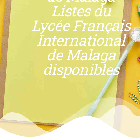
Listes du
Lycée Français
International
de Malaga
disponibles