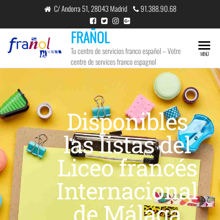
C/ Andorra 51, 28043 Madrid
91.388.90.68
FRAÑOL
Tu centro de servicios franco español – Votre
MENÚ
centre de services franco espagnol
JUN
25
2024
Disponibles
0
las listas del
Liceo francés
Internacional
de Málaga