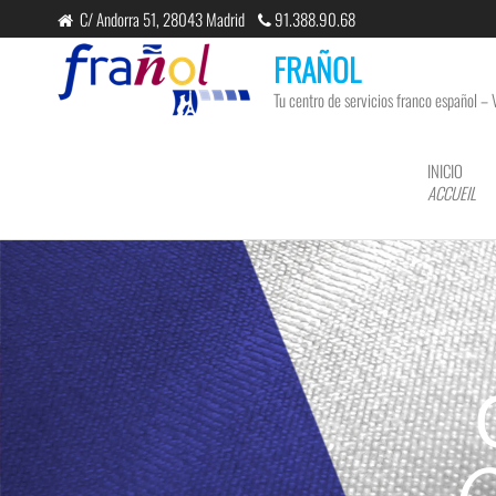
C/ Andorra 51, 28043 Madrid
91.388.90.68
FRAÑOL
Tu centro de servicios franco español – 
INICIO
ACCUEIL
C