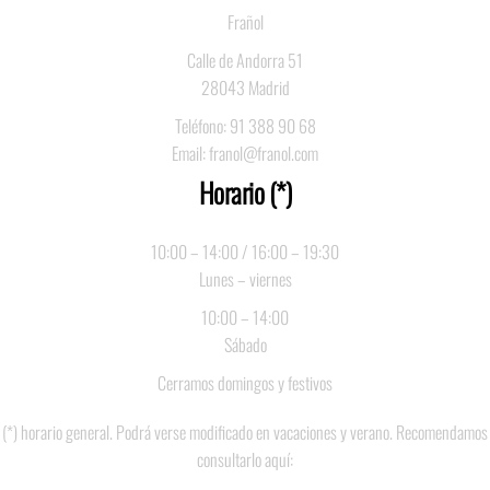
Frañol
Calle de Andorra 51
28043 Madrid
Teléfono: 91 388 90 68
Email: franol@franol.com
Horario (*)
10:00 – 14:00 / 16:00 – 19:30
Lunes – viernes
10:00 – 14:00
Sábado
Cerramos domingos y festivos
(*) horario general. Podrá verse modificado en vacaciones y verano. Recomendamos
consultarlo aquí: