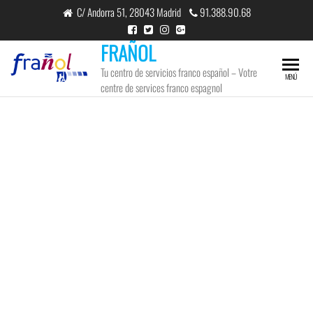
C/ Andorra 51, 28043 Madrid
91.388.90.68
FRAÑOL
Tu centro de servicios franco español – Votre
MENÚ
centre de services franco espagnol