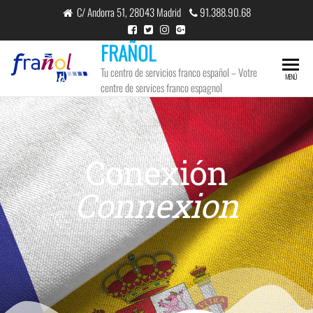
C/ Andorra 51, 28043 Madrid
91.388.90.68
FRAÑOL
Tu centro de servicios franco español – Votre
MENÚ
centre de services franco espagnol
Conexión
Connexion