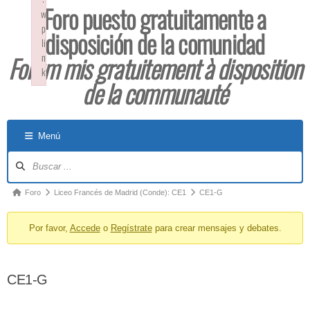
Foro puesto gratuitamente a
w
p
disposición de la comunidad
li
Forum mis gratuitement à disposition
n
k
de la communauté
Failed to initialize plugin: wplink
Menú
Foro
Liceo Francés de Madrid (Conde): CE1
CE1-G
Por favor,
Accede
o
Regístrate
para crear mensajes y debates.
CE1-G