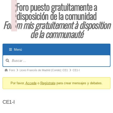
Foro puesto gratuitamente a
w
p
disposición de la comunidad
li
Forum mis gratuitement à disposition
n
k
de la communauté
Failed to initialize plugin: wplink
Menú
Foro
Liceo Francés de Madrid (Conde): CE1
CE1-I
Por favor,
Accede
o
Regístrate
para crear mensajes y debates.
CE1-I