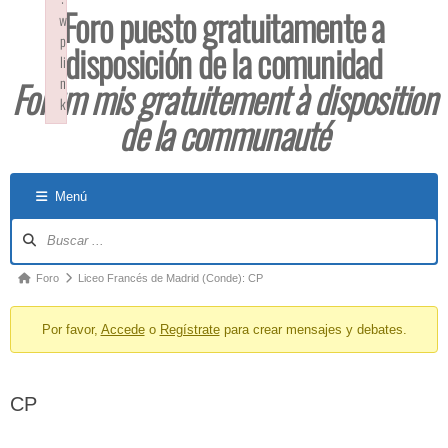
Foro puesto gratuitamente a
w
p
disposición de la comunidad
li
Forum mis gratuitement à disposition
n
k
de la communauté
Failed to initialize plugin: wplink
Menú
Foro
Liceo Francés de Madrid (Conde): CP
Por favor,
Accede
o
Regístrate
para crear mensajes y debates.
CP