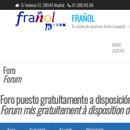
C/ Andorra 51, 28043 Madrid
91.388.90.68
FRAÑOL
Tu centro de servicios franco español – 
INICIO
ACCUEIL
Foro
Forum
Foro puesto gratuitamente a disposició
Forum mis gratuitement à disposition 
Foro
Actividad
Accede
Regístrate