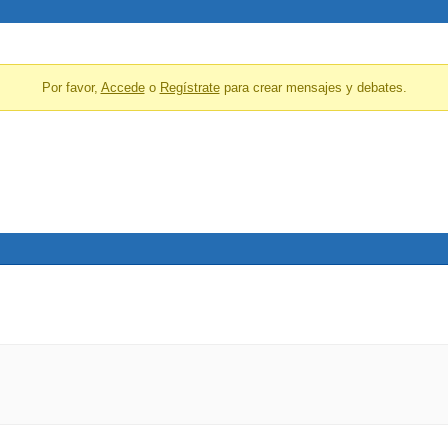
Por favor,
Accede
o
Regístrate
para crear mensajes y debates.