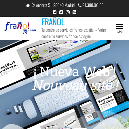
C/ Andorra 51, 28043 Madrid
91.388.90.68
FRAÑOL
Tu centro de servicios franco español – Votre
MENÚ
centre de services franco espagnol
JUN
12
2024
¡ Nueva Web !
0
Nouveau site !