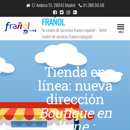
C/ Andorra 51, 28043 Madrid
91.388.90.68
FRAÑOL
Tu centro de servicios franco español – Votre
MENÚ
centre de services franco espagnol
JUN
14
2024
Tienda en
0
línea: nueva
dirección
Boutique en
ligne :