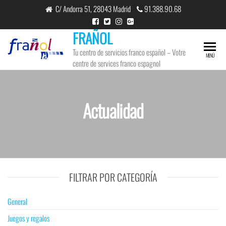
Saltar
C/ Andorra 51, 28043 Madrid
91.388.90.68
al
contenido
FRAÑOL
Tu centro de servicios franco español – Votre
MENÚ
centre de services franco espagnol
Actualidad
FILTRAR POR CATEGORÍA
General
Juegos y regalos