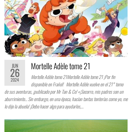
Mortelle Adèle tome 21
JUN
26
Mortelle Adèle tomo 21Mortelle Adèle tome 21 ¡Por fin
2024
disponible en Frañol! Mortelle Adèle vuelve en el 21° tomo
de sus aventuras, ¡publicado por Mr Tan & Co! «¡Socorro, mis padres son un
aburrimiento… Sin embargo, en una época, hacían tantas tonterías como yo, me
lo dijo la abuela! ¡Debo hacer algo para ayudarlos,…