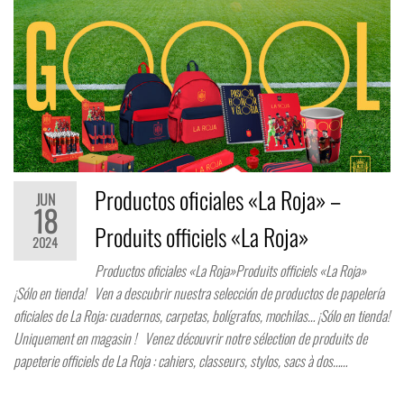
Productos oficiales «La Roja» –
JUN
18
Produits officiels «La Roja»
2024
Productos oficiales «La Roja»Produits officiels «La Roja»
¡Sólo en tienda! Ven a descubrir nuestra selección de productos de papelería
oficiales de La Roja: cuadernos, carpetas, bolígrafos, mochilas… ¡Sólo en tienda!
Uniquement en magasin ! Venez découvrir notre sélection de produits de
papeterie officiels de La Roja : cahiers, classeurs, stylos, sacs à dos……