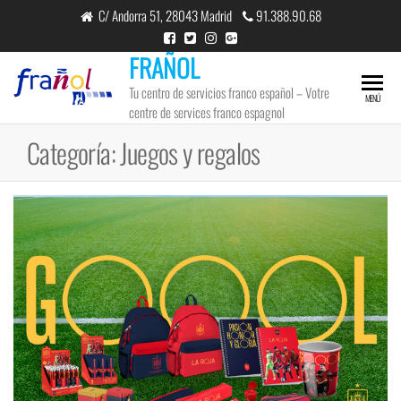
Saltar
C/ Andorra 51, 28043 Madrid
91.388.90.68
al
contenido
FRAÑOL
Tu centro de servicios franco español – Votre
MENÚ
centre de services franco espagnol
Categoría:
Juegos y regalos