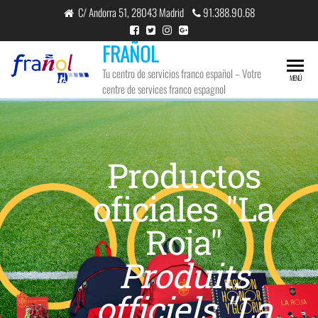
C/ Andorra 51, 28043 Madrid
91.388.90.68
FRAÑOL
Tu centro de servicios franco español – Votre
MENÚ
centre de services franco espagnol
JUN
18
2024
Productos
0
oficiales "La
Roja"
Produits
officiels "La